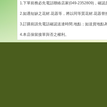
1.下單前務必先電話聯絡店家(049-2352809)，
2.如遇短缺之花材.花器等，將以同等質花材.花器替
3.訂購前請先電話確認送達時間.地點；如送貨地點
4.本店保留接單與否之權利。