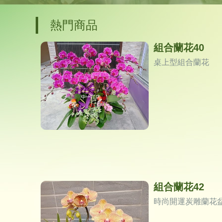
熱門商品
組合蘭花40
桌上型組合蘭花
組合蘭花42
時尚開運炭雕蘭花盆