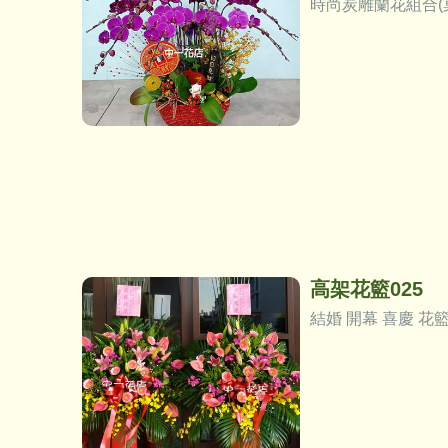
時尚炭雕蘭花組合(
高架花籃025
結婚 開幕 喜慶 花