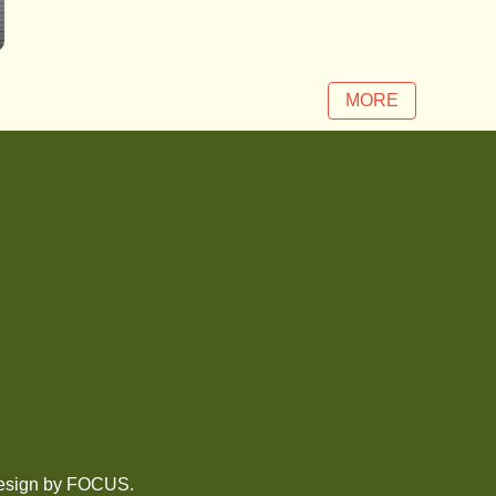
MORE
gn by
FOCUS
.