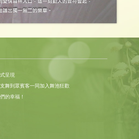
式呈現
支舞到眾賓客一同加入舞池狂歡
們的幸福！