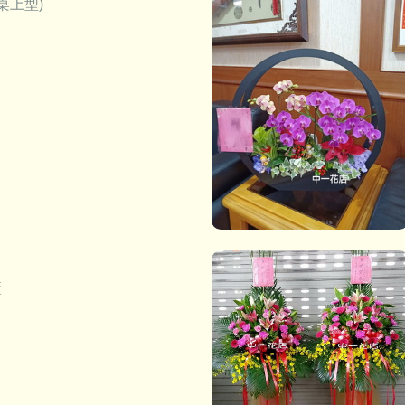
桌上型)
籃