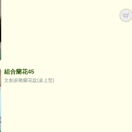
組合蘭花45
文創炭雕蘭花盆(桌上型)