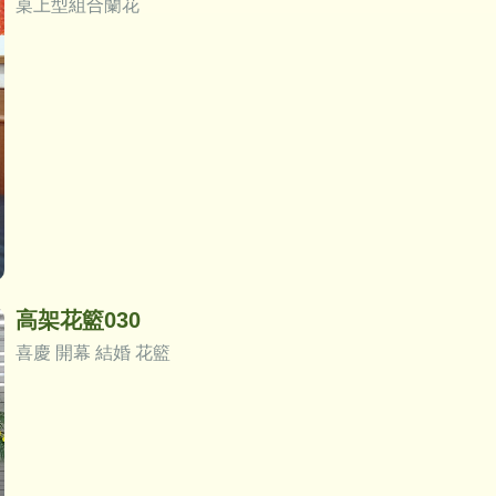
桌上型組合蘭花
高架花籃030
喜慶 開幕 結婚 花籃