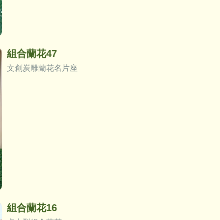
組合蘭花47
文創炭雕蘭花名片座
組合蘭花16