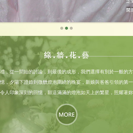
禮，從一開始的討論，到最後的成形，我們選擇有別於一般的方
憶，夕陽下證婚到微醺燈泡圍繞的晚宴，新娘與爸爸引領的第一
令人印象深刻的回憶，願這滿滿的燈泡如天上的繁星，照耀著妳